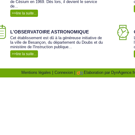
de Césium en 1969. Dès lors, il devient le service
de...
>>lire la suite...
L'OBSERVATOIRE ASTRONOMIQUE
Cet établissement est dû à la généreuse initiative de
la ville de Besançon, du département du Doubs et du
ministère de l'Instruction publique...
>>lire la suite...
|
|
Mentions légales
Connexion
Elaboration par DynAgence.fr,