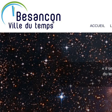
ACCUEIL
« il 
« Il 
qui ne p
du te
J