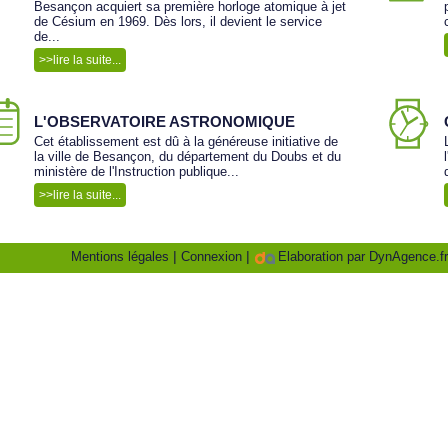
Besançon acquiert sa première horloge atomique à jet
de Césium en 1969. Dès lors, il devient le service
de...
>>lire la suite...
L'OBSERVATOIRE ASTRONOMIQUE
Cet établissement est dû à la généreuse initiative de
la ville de Besançon, du département du Doubs et du
ministère de l'Instruction publique...
>>lire la suite...
|
|
Mentions légales
Connexion
Elaboration par DynAgence.fr,