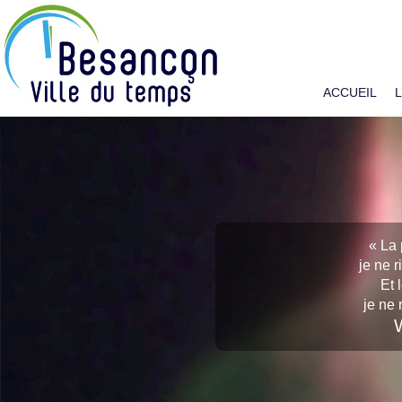
ACCUEIL
« La 
je ne r
Et l
je ne r