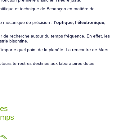
fonction première d’afficher l’heure juste.
ientifique et technique de Besançon en matière de
 de mécanique de précision :
l’optique, l’électronique,
eur de recherche autour du temps fréquence. En effet, les
trie bisontine.
n’importe quel point de la planète. La rencontre de Mars
pteurs terrestres destinés aux laboratoires dotés
nes
Temps