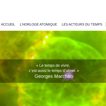
ACCUEIL
L’HORLOGE ATOMIQUE
LES ACTEURS DU TEMPS
« Bizarrement, c’est quand on est pressé
« Le temps de vivre,
c’est aussi le temps d’aimer. »
qu’il faut prendre son temps.
Georges Marchais
Alors je prends mon temps… »
François Cluzet