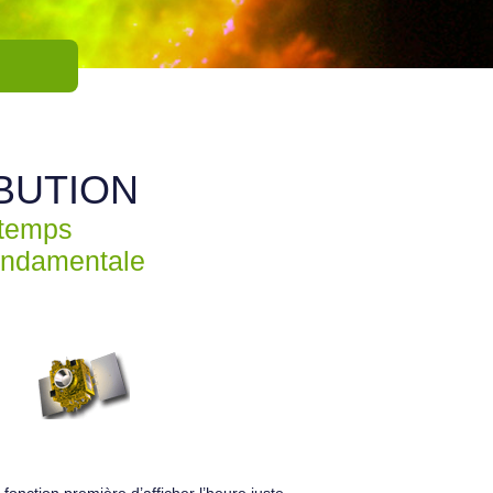
BUTION
 temps
fondamentale