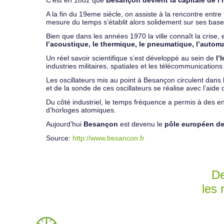
C’est en 1882 que
Besançon devient la capitale de l’
A la fin du 19eme siècle, on assiste à la rencontre entre
mesure du temps s’établit alors solidement sur ses base
Bien que dans les années 1970 la ville connaît la crise, 
l’acoustique, le thermique, le pneumatique, l’autom
Un réel savoir scientifique s’est développé au sein de
l’
industries militaires, spatiales et les télécommunication
Les oscillateurs mis au point à Besançon circulent dans 
et de la sonde de ces oscillateurs se réalise avec l’aid
Du côté industriel, le temps fréquence a permis à des ent
d’horloges atomiques.
Aujourd’hui
Besançon
est devenu le
pôle européen de
Source:
http://www.besancon.fr
De
les 