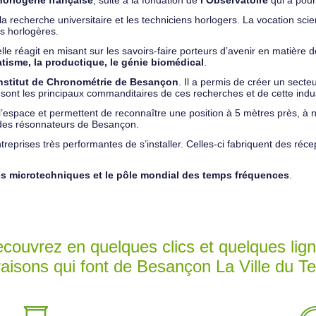
horlogerie française
, suite à la fondation de
l’Observatoire
qui a pour 
 la recherche universitaire et les techniciens horlogers. La vocation sc
s horlogères.
elle réagit en misant sur les savoirs-faire porteurs d’avenir en matière
atisme, la productique, le génie biomédical
.
Institut de Chronométrie de Besançon
. Il a permis de créer un sect
s sont les principaux commanditaires de ces recherches et de cette indus
l’espace et permettent de reconnaître une position à 5 mètres près, à 
e des résonnateurs de Besançon.
reprises très performantes de s’installer. Celles-ci fabriquent des réce
s microtechniques et le pôle mondial des temps fréquences
.
couvrez en quelques clics et quelques lig
raisons qui font de Besançon La Ville du 