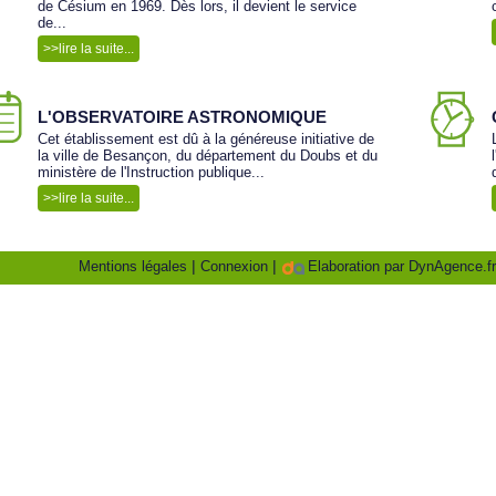
de Césium en 1969. Dès lors, il devient le service
de...
>>lire la suite...
L'OBSERVATOIRE ASTRONOMIQUE
Cet établissement est dû à la généreuse initiative de
la ville de Besançon, du département du Doubs et du
ministère de l'Instruction publique...
>>lire la suite...
|
|
Mentions légales
Connexion
Elaboration par DynAgence.fr,